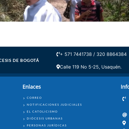
+ 571 7441738 / 320 8864384
ESIS DE BOGOTÁ
Calle 119 No 5-25, Usaquén.
Enlaces
Inf
ENLACES
CORREO
NOTIFICACIONES JUDICIALES
EL CATOLICISMO
DIÓCESIS URBANAS
PERSONAS JURÍDICAS